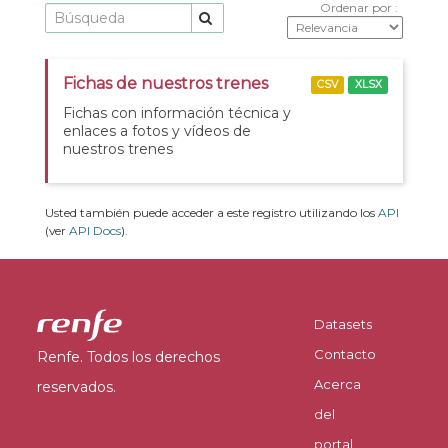
Ordenar por
Fichas de nuestros trenes
CSV
XLSX
Fichas con información técnica y
enlaces a fotos y vídeos de
nuestros trenes
Usted también puede acceder a este registro utilizando los
API
(ver
API Docs
).
Datasets
Contacto
Renfe. Todos los derechos
Acerca
reservados.
del
portal