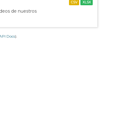
CSV
XLSX
ídeos de nuestros
API Docs
).