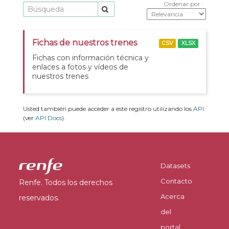
Ordenar por
Fichas de nuestros trenes
CSV
XLSX
Fichas con información técnica y
enlaces a fotos y vídeos de
nuestros trenes
Usted también puede acceder a este registro utilizando los
API
(ver
API Docs
).
Datasets
Contacto
Renfe. Todos los derechos
Acerca
reservados.
del
portal