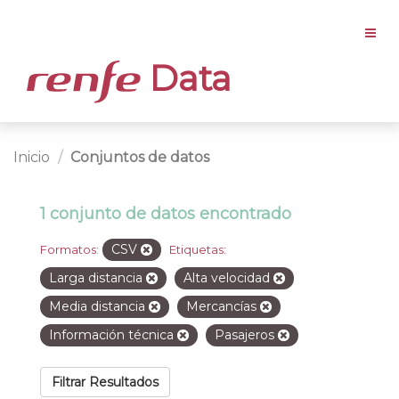
Data
Inicio
Conjuntos de datos
1 conjunto de datos encontrado
CSV
Formatos:
Etiquetas:
Larga distancia
Alta velocidad
Media distancia
Mercancías
Información técnica
Pasajeros
Filtrar Resultados