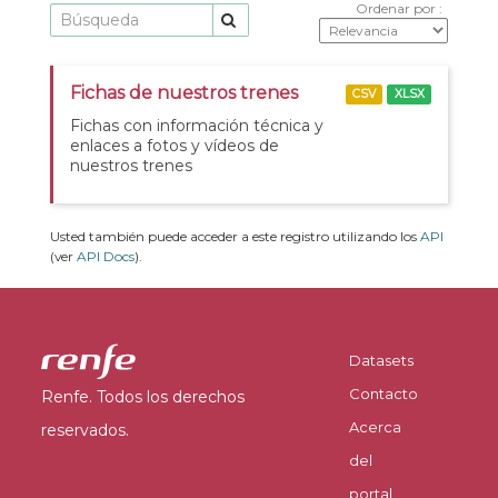
Ordenar por
Fichas de nuestros trenes
CSV
XLSX
Fichas con información técnica y
enlaces a fotos y vídeos de
nuestros trenes
Usted también puede acceder a este registro utilizando los
API
(ver
API Docs
).
Datasets
Contacto
Renfe. Todos los derechos
Acerca
reservados.
del
portal