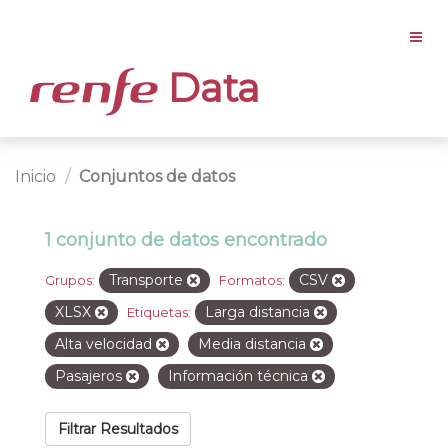
Data
Inicio
Conjuntos de datos
1 conjunto de datos encontrado
Transporte
CSV
Grupos:
Formatos:
XLSX
Larga distancia
Etiquetas:
Alta velocidad
Media distancia
Pasajeros
Información técnica
Filtrar Resultados