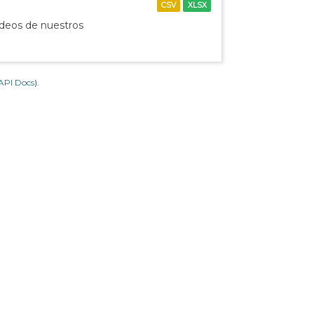
CSV
XLSX
ídeos de nuestros
API Docs
).