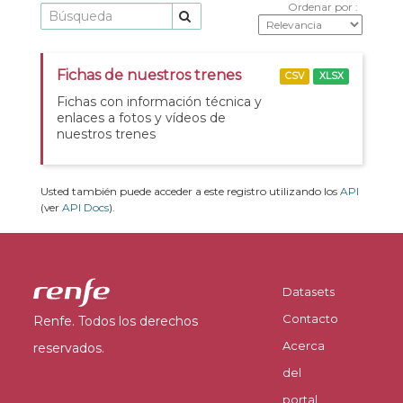
Ordenar por
Fichas de nuestros trenes
CSV
XLSX
Fichas con información técnica y
enlaces a fotos y vídeos de
nuestros trenes
Usted también puede acceder a este registro utilizando los
API
(ver
API Docs
).
Datasets
Contacto
Renfe. Todos los derechos
Acerca
reservados.
del
portal