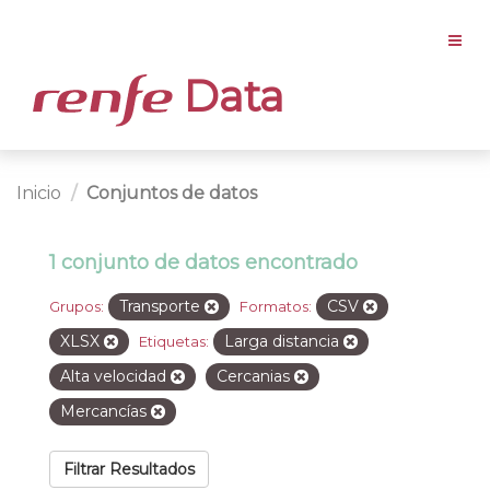
Data
Inicio
Conjuntos de datos
1 conjunto de datos encontrado
Transporte
CSV
Grupos:
Formatos:
XLSX
Larga distancia
Etiquetas:
Alta velocidad
Cercanias
Mercancías
Filtrar Resultados