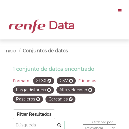
Data
Inicio
Conjuntos de datos
1 conjunto de datos encontrado
XLSX
CSV
Formatos:
Etiquetas:
Larga distancia
Alta velocidad
Pasajeros
Cercanias
Filtrar Resultados
Ordenar por