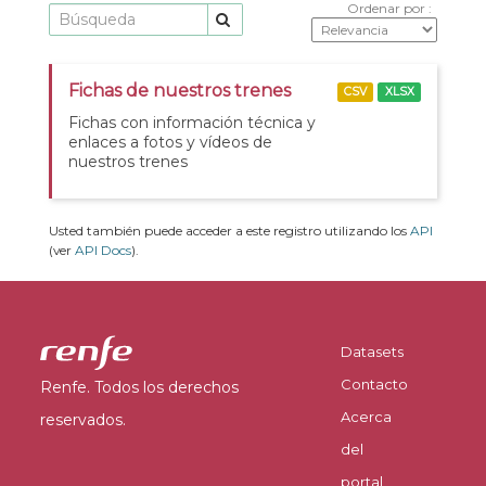
Ordenar por
Fichas de nuestros trenes
CSV
XLSX
Fichas con información técnica y
enlaces a fotos y vídeos de
nuestros trenes
Usted también puede acceder a este registro utilizando los
API
(ver
API Docs
).
Datasets
Contacto
Renfe. Todos los derechos
Acerca
reservados.
del
portal