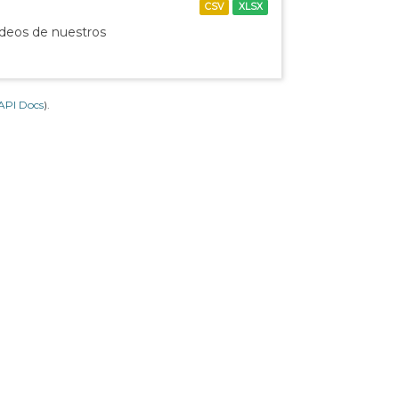
CSV
XLSX
ídeos de nuestros
API Docs
).