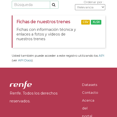
Ordenar por
Fichas de nuestros trenes
CSV
XLSX
Fichas con información técnica y
enlaces a fotos y vídeos de
nuestros trenes
Usted también puede acceder a este registro utilizando los
API
(ver
API Docs
).
Datasets
Contacto
Renfe. Todos los derechos
Acerca
reservados.
del
portal