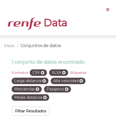
Data
Inicio
Conjuntos de datos
1 conjunto de datos encontrado
CSV
XLSX
Formatos:
Etiquetas:
Larga distancia
Alta velocidad
Mercancías
Pasajeros
Media distancia
Filtrar Resultados