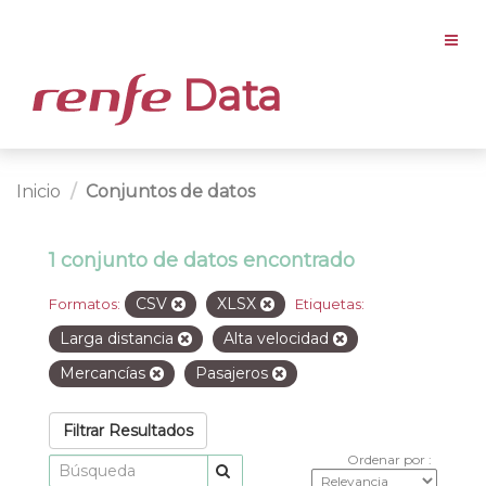
Data
Inicio
Conjuntos de datos
1 conjunto de datos encontrado
CSV
XLSX
Formatos:
Etiquetas:
Larga distancia
Alta velocidad
Mercancías
Pasajeros
Filtrar Resultados
Ordenar por