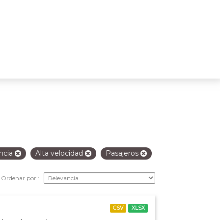
ancia
Alta velocidad
Pasajeros
Ordenar por
CSV
XLSX