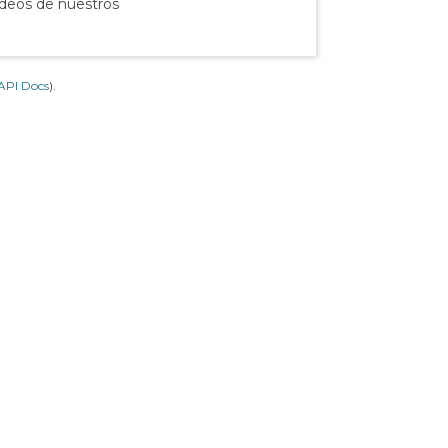
ídeos de nuestros
API Docs
).