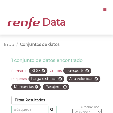
Data
Inicio
Conjuntos de datos
1 conjunto de datos encontrado
XLSX
Transporte
Formatos:
Grupos:
Larga distancia
Alta velocidad
Etiquetas:
Mercancías
Pasajeros
Filtrar Resultados
Ordenar por