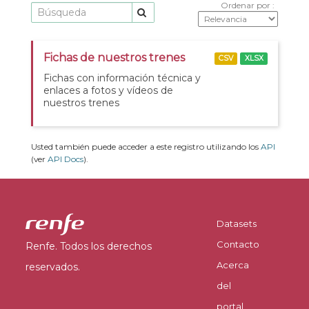
Ordenar por
Fichas de nuestros trenes
CSV
XLSX
Fichas con información técnica y
enlaces a fotos y vídeos de
nuestros trenes
Usted también puede acceder a este registro utilizando los
API
(ver
API Docs
).
Datasets
Contacto
Renfe. Todos los derechos
Acerca
reservados.
del
portal