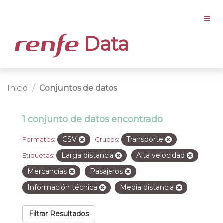
Data
Inicio
Conjuntos de datos
1 conjunto de datos encontrado
CSV
Transporte
Formatos:
Grupos:
Larga distancia
Alta velocidad
Etiquetas:
Mercancías
Pasajeros
Información técnica
Media distancia
Filtrar Resultados