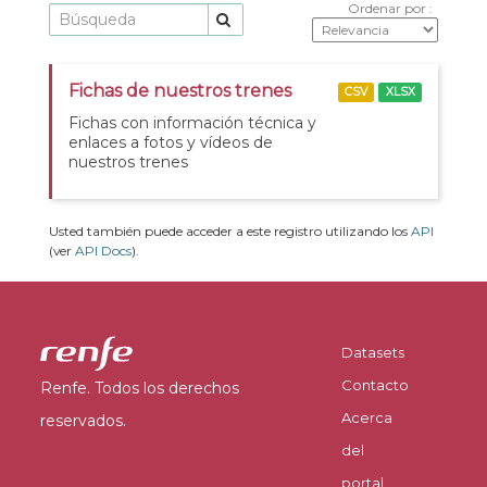
Ordenar por
Fichas de nuestros trenes
CSV
XLSX
Fichas con información técnica y
enlaces a fotos y vídeos de
nuestros trenes
Usted también puede acceder a este registro utilizando los
API
(ver
API Docs
).
Datasets
Contacto
Renfe. Todos los derechos
Acerca
reservados.
del
portal