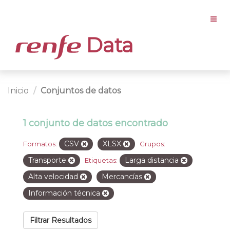
Data
Inicio
Conjuntos de datos
1 conjunto de datos encontrado
CSV
XLSX
Formatos:
Grupos:
Transporte
Larga distancia
Etiquetas:
Alta velocidad
Mercancías
Información técnica
Filtrar Resultados