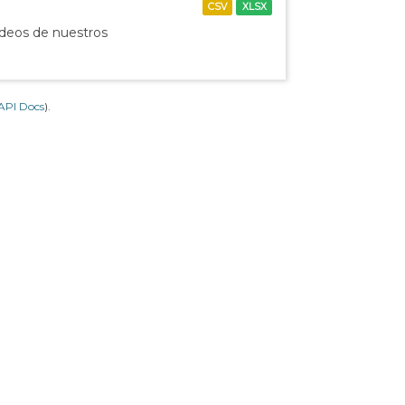
CSV
XLSX
ídeos de nuestros
API Docs
).