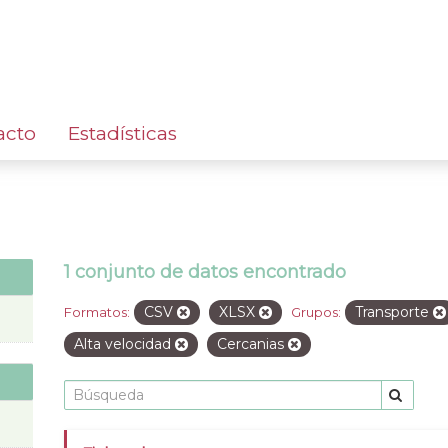
acto
Estadísticas
1 conjunto de datos encontrado
CSV
XLSX
Transporte
Formatos:
Grupos:
Alta velocidad
Cercanias