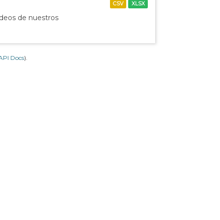
CSV
XLSX
ídeos de nuestros
API Docs
).