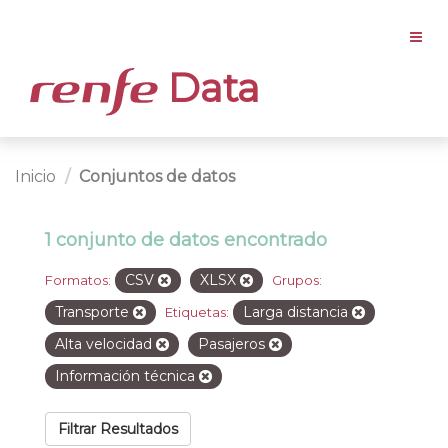
Data
Inicio
Conjuntos de datos
1 conjunto de datos encontrado
CSV
XLSX
Formatos:
Grupos:
Transporte
Larga distancia
Etiquetas:
Alta velocidad
Pasajeros
Información técnica
Filtrar Resultados