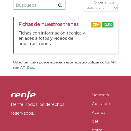
Ordenar por
Fichas de nuestros trenes
CSV
XLSX
Fichas con información técnica y
enlaces a fotos y vídeos de
nuestros trenes
Usted también puede acceder a este registro utilizando los
API
(ver
API Docs
).
Datasets
Contacto
Renfe. Todos los derechos
Acerca
reservados.
del
portal