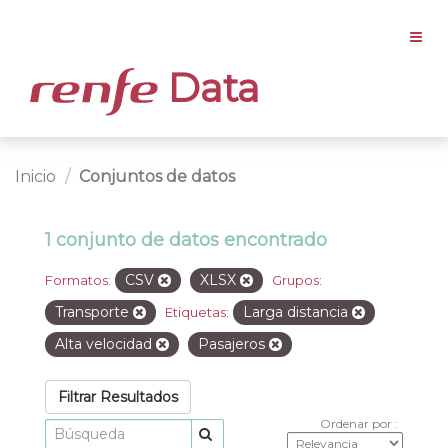
Data
Inicio
Conjuntos de datos
1 conjunto de datos encontrado
CSV
XLSX
Formatos:
Grupos:
Transporte
Larga distancia
Etiquetas:
Alta velocidad
Pasajeros
Filtrar Resultados
Ordenar por