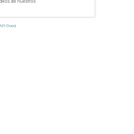
ídeos de nuestros
API Docs
).