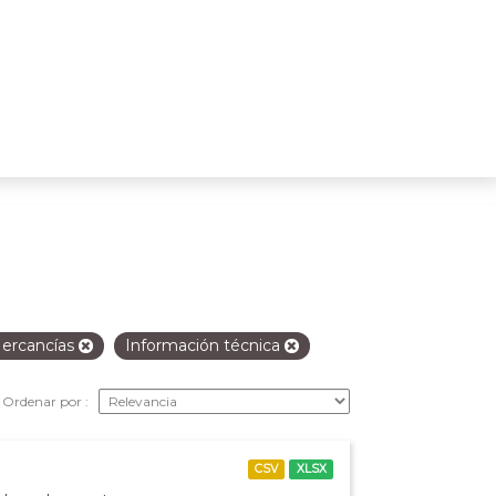
ercancías
Información técnica
Ordenar por
CSV
XLSX