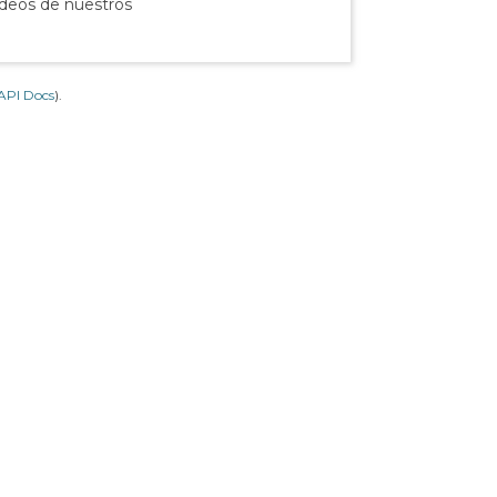
ídeos de nuestros
API Docs
).