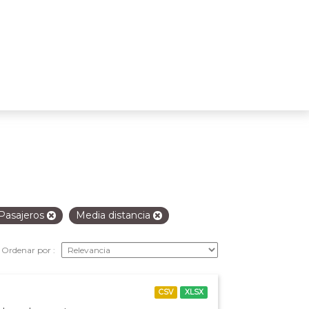
Pasajeros
Media distancia
Ordenar por
CSV
XLSX