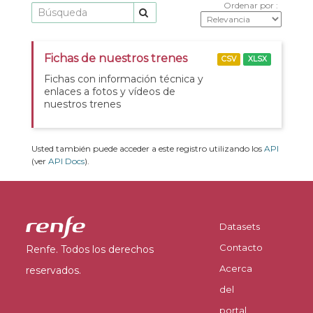
Ordenar por
Fichas de nuestros trenes
CSV
XLSX
Fichas con información técnica y
enlaces a fotos y vídeos de
nuestros trenes
Usted también puede acceder a este registro utilizando los
API
(ver
API Docs
).
Datasets
Contacto
Renfe. Todos los derechos
Acerca
reservados.
del
portal