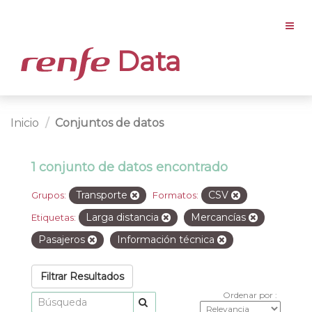
Data
Inicio
Conjuntos de datos
1 conjunto de datos encontrado
Transporte
CSV
Grupos:
Formatos:
Larga distancia
Mercancías
Etiquetas:
Pasajeros
Información técnica
Filtrar Resultados
Ordenar por