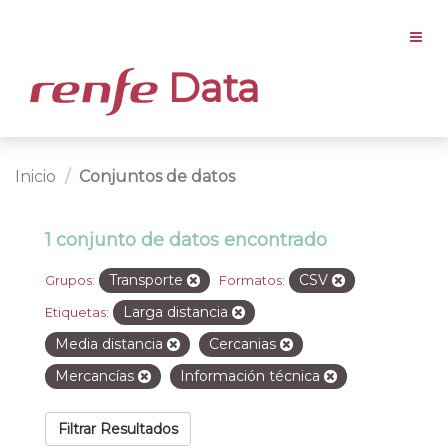
Data
Inicio
Conjuntos de datos
1 conjunto de datos encontrado
Transporte
CSV
Grupos:
Formatos:
Larga distancia
Etiquetas:
Media distancia
Cercanias
Mercancías
Información técnica
Filtrar Resultados