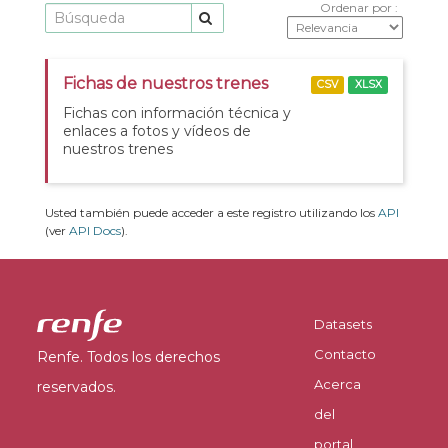
Ordenar por
Fichas de nuestros trenes
CSV
XLSX
Fichas con información técnica y
enlaces a fotos y vídeos de
nuestros trenes
Usted también puede acceder a este registro utilizando los
API
(ver
API Docs
).
Datasets
Contacto
Renfe. Todos los derechos
Acerca
reservados.
del
portal