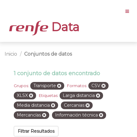
Data
Inicio
Conjuntos de datos
1 conjunto de datos encontrado
Transporte
CSV
Grupos:
Formatos:
XLSX
Larga distancia
Etiquetas:
Media distancia
Cercanias
Mercancías
Información técnica
Filtrar Resultados