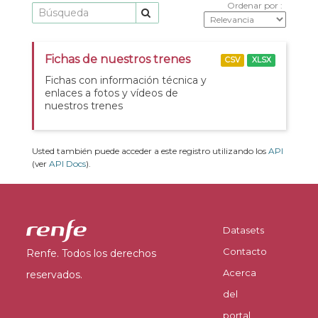
Ordenar por
Fichas de nuestros trenes
CSV
XLSX
Fichas con información técnica y
enlaces a fotos y vídeos de
nuestros trenes
Usted también puede acceder a este registro utilizando los
API
(ver
API Docs
).
Datasets
Contacto
Renfe. Todos los derechos
Acerca
reservados.
del
portal