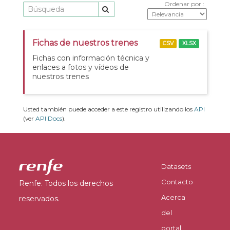
Ordenar por
Fichas de nuestros trenes
CSV
XLSX
Fichas con información técnica y
enlaces a fotos y vídeos de
nuestros trenes
Usted también puede acceder a este registro utilizando los
API
(ver
API Docs
).
Datasets
Contacto
Renfe. Todos los derechos
Acerca
reservados.
del
portal