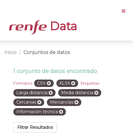
Data
Inicio
Conjuntos de datos
1 conjunto de datos encontrado
CSV
XLSX
Formatos:
Etiquetas:
Larga distancia
Media distancia
Cercanias
Mercancías
Información técnica
Filtrar Resultados