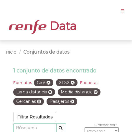
Data
Inicio
Conjuntos de datos
1 conjunto de datos encontrado
CSV
XLSX
Formatos:
Etiquetas:
Larga distancia
Media distancia
Cercanias
Pasajeros
Filtrar Resultados
Ordenar por