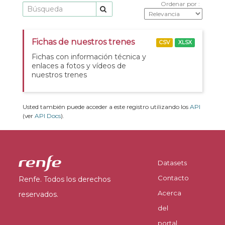
Ordenar por
Fichas de nuestros trenes
CSV
XLSX
Fichas con información técnica y
enlaces a fotos y vídeos de
nuestros trenes
Usted también puede acceder a este registro utilizando los
API
(ver
API Docs
).
Datasets
Contacto
Renfe. Todos los derechos
Acerca
reservados.
del
portal