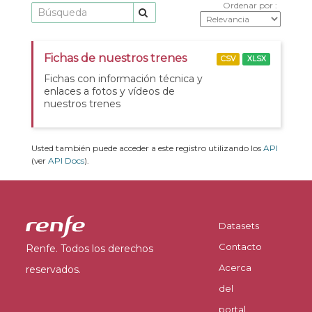
Ordenar por
Fichas de nuestros trenes
CSV
XLSX
Fichas con información técnica y
enlaces a fotos y vídeos de
nuestros trenes
Usted también puede acceder a este registro utilizando los
API
(ver
API Docs
).
Datasets
Contacto
Renfe. Todos los derechos
Acerca
reservados.
del
portal