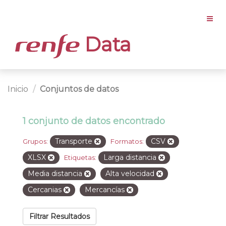
Data
Inicio
Conjuntos de datos
1 conjunto de datos encontrado
Transporte
CSV
Grupos:
Formatos:
XLSX
Larga distancia
Etiquetas:
Media distancia
Alta velocidad
Cercanias
Mercancías
Filtrar Resultados