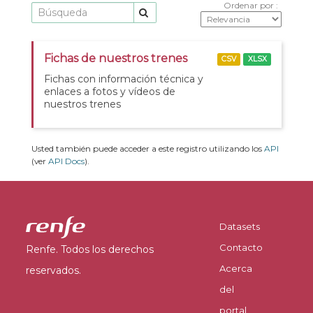
Ordenar por
Fichas de nuestros trenes
CSV
XLSX
Fichas con información técnica y
enlaces a fotos y vídeos de
nuestros trenes
Usted también puede acceder a este registro utilizando los
API
(ver
API Docs
).
Datasets
Contacto
Renfe. Todos los derechos
Acerca
reservados.
del
portal