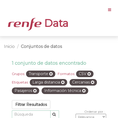
Data
Inicio
Conjuntos de datos
1 conjunto de datos encontrado
Transporte
CSV
Grupos:
Formatos:
Larga distancia
Cercanias
Etiquetas:
Pasajeros
Información técnica
Filtrar Resultados
Ordenar por