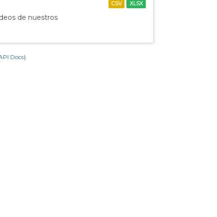
CSV
XLSX
ídeos de nuestros
API Docs
).