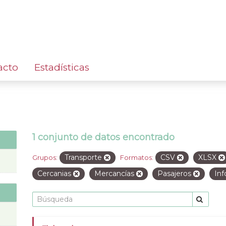
acto
Estadísticas
1 conjunto de datos encontrado
Transporte
CSV
XLSX
Grupos:
Formatos:
Cercanias
Mercancías
Pasajeros
Inf