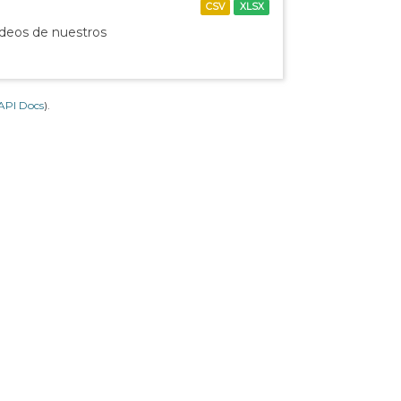
CSV
XLSX
ídeos de nuestros
API Docs
).