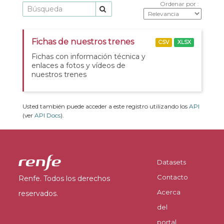
Ordenar por
Fichas de nuestros trenes
CSV
XLSX
Fichas con información técnica y
enlaces a fotos y vídeos de
nuestros trenes
Usted también puede acceder a este registro utilizando los
API
(ver
API Docs
).
Datasets
Contacto
Renfe. Todos los derechos
Acerca
reservados.
del
portal