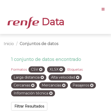
Data
Inicio
Conjuntos de datos
1 conjunto de datos encontrado
CSV
XLSX
Formatos:
Etiquetas:
Larga distancia
Alta velocidad
Cercanias
Mercancías
Pasajeros
Información técnica
Filtrar Resultados