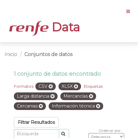
Data
Inicio
Conjuntos de datos
1 conjunto de datos encontrado
CSV
XLSX
Formatos:
Etiquetas:
Larga distancia
Mercancías
Cercanias
Información técnica
Filtrar Resultados
Ordenar por