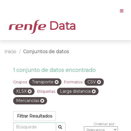
Data
Inicio
Conjuntos de datos
1 conjunto de datos encontrado
Transporte
CSV
Grupos:
Formatos:
XLSX
Larga distancia
Etiquetas:
Mercancías
Filtrar Resultados
Ordenar por