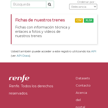
Ordenar por
Fichas de nuestros trenes
CSV
XLSX
Fichas con información técnica y
enlaces a fotos y vídeos de
nuestros trenes
Usted también puede acceder a este registro utilizando los
API
(ver
API Docs
).
Datasets
Contacto
Renfe. Todos los derechos
Acerca
reservados.
del
portal