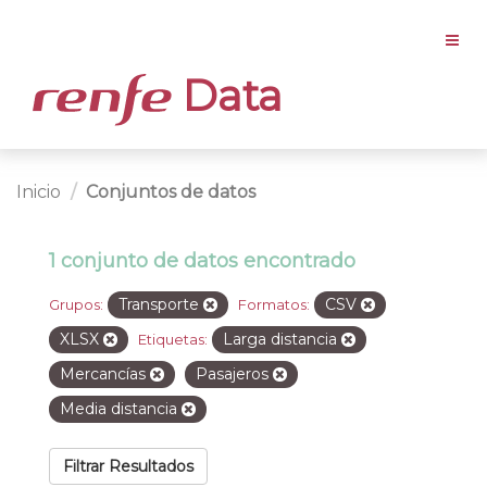
Data
Inicio
Conjuntos de datos
1 conjunto de datos encontrado
Transporte
CSV
Grupos:
Formatos:
XLSX
Larga distancia
Etiquetas:
Mercancías
Pasajeros
Media distancia
Filtrar Resultados