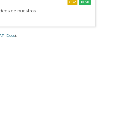
CSV
XLSX
ídeos de nuestros
API Docs
).