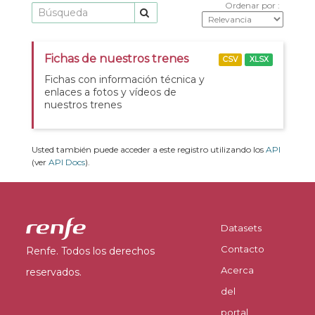
Ordenar por
Fichas de nuestros trenes
CSV
XLSX
Fichas con información técnica y
enlaces a fotos y vídeos de
nuestros trenes
Usted también puede acceder a este registro utilizando los
API
(ver
API Docs
).
Datasets
Contacto
Renfe. Todos los derechos
Acerca
reservados.
del
portal