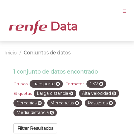
Data
Inicio
Conjuntos de datos
1 conjunto de datos encontrado
Transporte
CSV
Grupos:
Formatos:
Larga distancia
Alta velocidad
Etiquetas:
Cercanias
Mercancías
Pasajeros
Media distancia
Filtrar Resultados