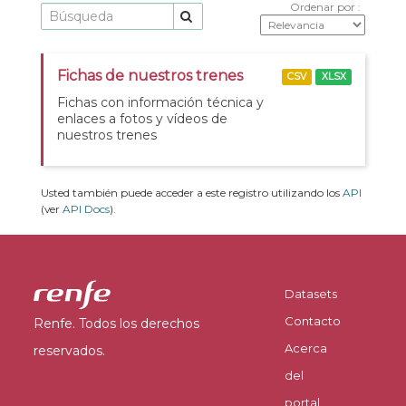
Ordenar por
Fichas de nuestros trenes
CSV
XLSX
Fichas con información técnica y
enlaces a fotos y vídeos de
nuestros trenes
Usted también puede acceder a este registro utilizando los
API
(ver
API Docs
).
Datasets
Contacto
Renfe. Todos los derechos
Acerca
reservados.
del
portal