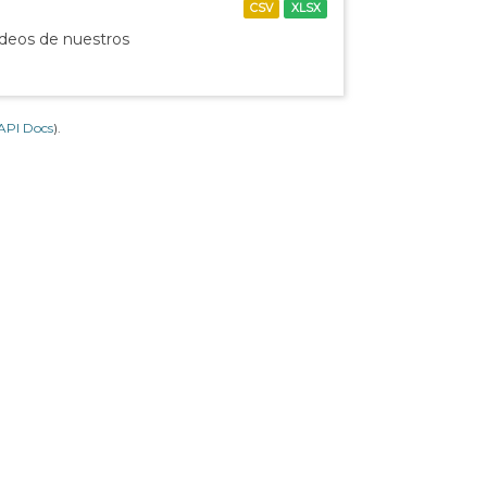
CSV
XLSX
ídeos de nuestros
API Docs
).