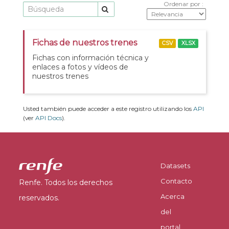
Ordenar por
Fichas de nuestros trenes
CSV
XLSX
Fichas con información técnica y
enlaces a fotos y vídeos de
nuestros trenes
Usted también puede acceder a este registro utilizando los
API
(ver
API Docs
).
Datasets
Contacto
Renfe. Todos los derechos
Acerca
reservados.
del
portal