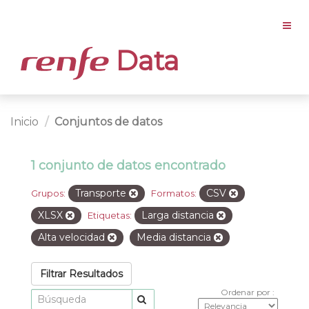
Data
Inicio
Conjuntos de datos
1 conjunto de datos encontrado
Transporte
CSV
Grupos:
Formatos:
XLSX
Larga distancia
Etiquetas:
Alta velocidad
Media distancia
Filtrar Resultados
Ordenar por