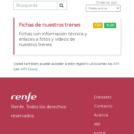
Ordenar por
Fichas de nuestros trenes
CSV
XLSX
Fichas con información técnica y
enlaces a fotos y vídeos de
nuestros trenes
Usted también puede acceder a este registro utilizando los
API
(ver
API Docs
).
Datasets
Contacto
Renfe. Todos los derechos
Acerca
reservados.
del
portal