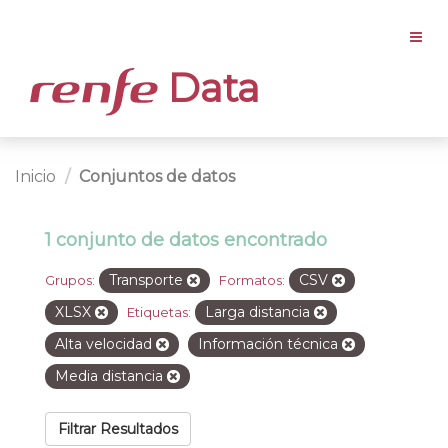
Data
Inicio
Conjuntos de datos
1 conjunto de datos encontrado
Transporte
CSV
Grupos:
Formatos:
XLSX
Larga distancia
Etiquetas:
Alta velocidad
Información técnica
Media distancia
Filtrar Resultados