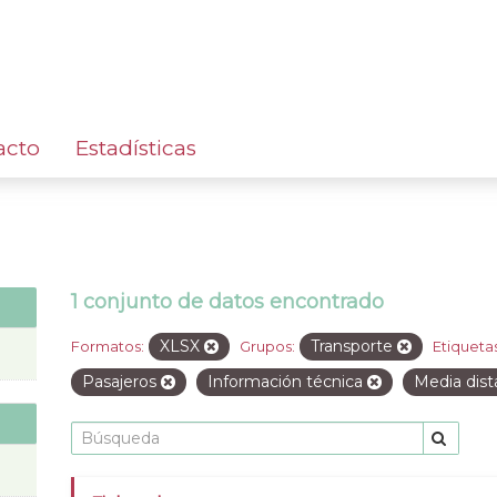
acto
Estadísticas
1 conjunto de datos encontrado
XLSX
Transporte
Formatos:
Grupos:
Etiquetas
Pasajeros
Información técnica
Media dist