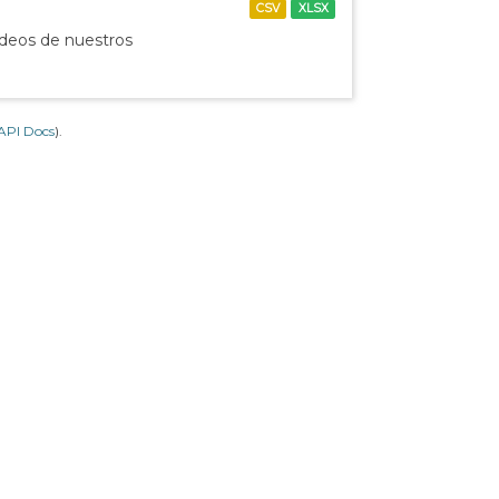
CSV
XLSX
ídeos de nuestros
API Docs
).