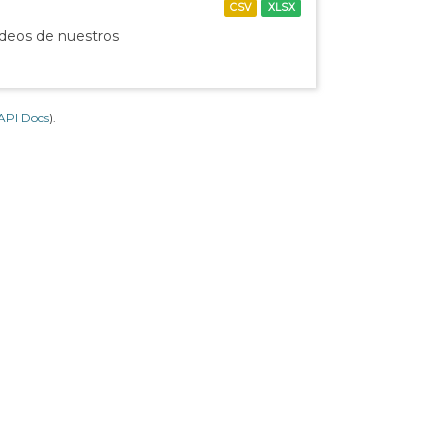
CSV
XLSX
ídeos de nuestros
API Docs
).