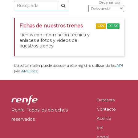
Ordenar por
Fichas de nuestros trenes
CSV
XLSX
Fichas con información técnica y
enlaces a fotos y vídeos de
nuestros trenes
Usted también puede acceder a este registro utilizando los
API
(ver
API Docs
).
Datasets
Contacto
Renfe. Todos los derechos
Acerca
reservados.
del
portal