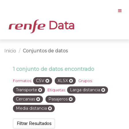
Data
Inicio
Conjuntos de datos
1 conjunto de datos encontrado
CSV
XLSX
Formatos:
Grupos:
Transporte
Larga distancia
Etiquetas:
Cercanias
Pasajeros
Media distancia
Filtrar Resultados