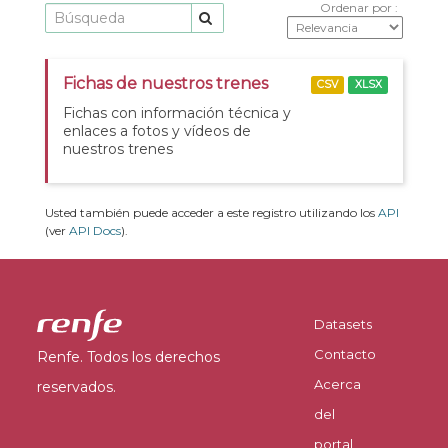
Ordenar por
Fichas de nuestros trenes
CSV
XLSX
Fichas con información técnica y
enlaces a fotos y vídeos de
nuestros trenes
Usted también puede acceder a este registro utilizando los
API
(ver
API Docs
).
Datasets
Contacto
Renfe. Todos los derechos
Acerca
reservados.
del
portal