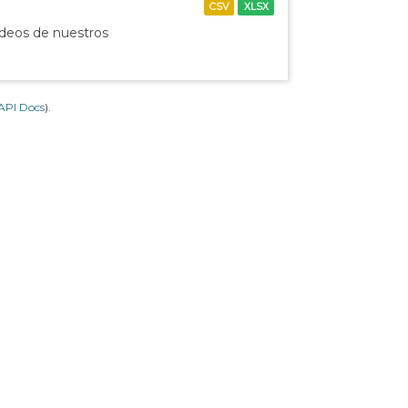
CSV
XLSX
ídeos de nuestros
API Docs
).