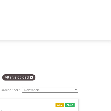
Alta velocidad
Ordenar por
CSV
XLSX