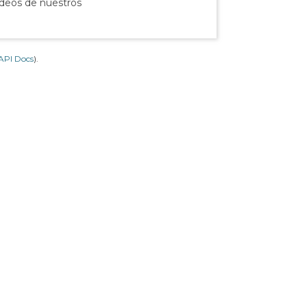
ídeos de nuestros
API Docs
).